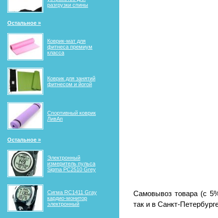
разгрузки спины
Остальное »
Коврик-мат для
фитнеса премиум
класса
Коврик для занятий
фитнесом и йогой
Спортивный коврик
ЛивАп
Остальное »
Электронный
измеритель пульса
Sigma PC2510 Grey
Сигма RС1411 Gray
Самовывоз товара (с 5%
кардио-монитор
так и в Санкт-Петербурге 
электронный