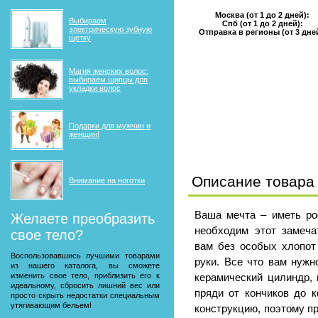
Москва (от 1 до 2 дней):
Выбираем
Спб (от 1 до 2 дней):
электрическую зубную
Отправка в регионы (от 3 дне
щетку
Магия женских волос:
выбираем щипцы для
укладки волос
Подарки для мужчин и
женщин!
Описание товара
Внимание на ноготки
Ваша мечта – иметь ро
Желаете преобразить
необходим этот замеча
свое тело?
вам без особых хлопот
Воспользовавшись лучшими товарами
руки. Все что вам нужн
из нашего каталога, вы сможете
изменить свое тело, приблизить его к
керамический цилиндр, 
идеальному, сбросить лишний вес или
пряди от кончиков до 
просто скрыть недостатки специальным
утягивающим бельем!
конструкцию, поэтому п