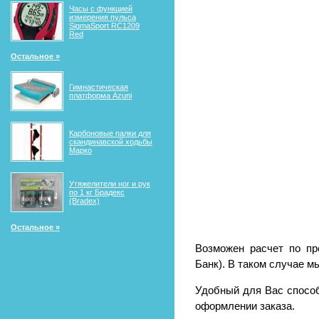
Часы с функцией
измерения пульса
SigmaSport RC1209
Red
Остальное »
Гимнастическая
платформа Azuni
Карбоновые палки для
скандинавской ходьбы
Марко
Утяжелители ног и рук
по 1 кг Брадекс
(Bradex)
Остальное »
Возможен расчет по пр
Банк). В таком случае м
Удобный для Вас способ
оформлении заказа.