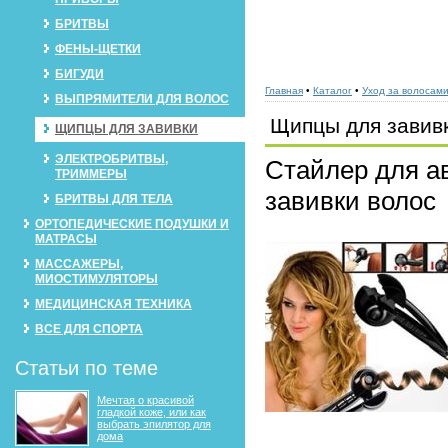
БРИТВЫ
ФЕНЫ-ЩЕТКИ
БИГУДИ
Главная
•
Каталог
•
Уход за волосам
ВЫПРЯМИТЕЛИ ДЛЯ ВОЛОС
Щипцы для завив
ЩИПЦЫ ДЛЯ ЗАВИВКИ
ЭЛЕКТРОБРИТВЫ,
Стайлер для а
ТРИММЕРЫ
завивки волос
БРИТВЫ ДЛЯ ТЕЛА
ОРТОПЕДИЧЕСКИЕ ПОДУШКИ И
МАТРАСЫ
МАССАЖЕРЫ,
МИОСТИМУЛЯТОРЫ
МЕДИЦИНСКАЯ ТЕХНИКА
ВСЕ ДЛЯ СПОРТА
Статьи по теме
Мечтая о красивой
гладкой коже, или как
выбрать эпилятор для
дома