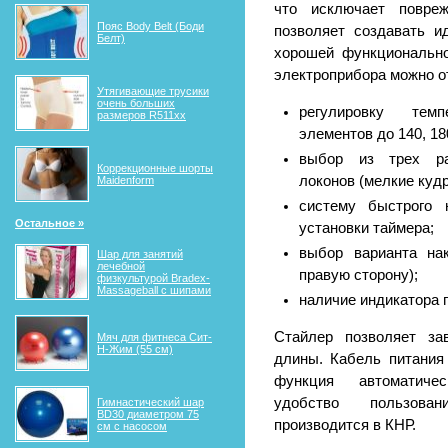
что исключает повреж
Пояс Body Belt (Боди
позволяет создавать и
Белт)
хорошей функциональн
электроприбора можно о
Утягивающие трусики
очень больших
регулировку темп
размеров R511xx
элементов до 140, 18
выбор из трех ра
Коррекционные шорты
локонов (мелкие куд
Maidenform
систему быстрого 
Остальное »
установки таймера;
выбор варианта на
Шар для занятий
лечебной
правую сторону);
физкультурой Bradex-
Massageball с шипами
наличие индикатора г
Стайлер позволяет за
Мяч для фитнеса Сит-
Н-Жим (55 см)
длины. Кабель питания
функция автоматиче
удобство пользован
Гимнастический шар
BD30 диаметром 75
производится в КНР.
см с насосом