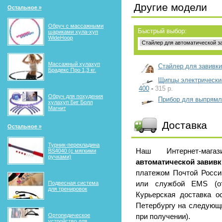
Другие модели
Остальное »
Обруч с массажными
Быстрый выбор:
шариками хула-хуп
WideHoop
Массажный хулахуп
Стайлер для завивки 
Брадекс Про 1,3 кг.
Щипцы электрически
400
-
315 р.
Обруч для похудения
Прибор для выпрямл
хулахуп Биг Болл
Магнит
Доставка
Остальное »
Турник-перекладина
Наш Интернет-маг
BS4040 (с мягкими
ручками)
автоматической завивк
платежом Почтой России
или службой EMS (от
Подвесная система
для тренировок
Курьерская доставка о
Петербургу на следующи
Ортопедическое
при получении).
устройство для