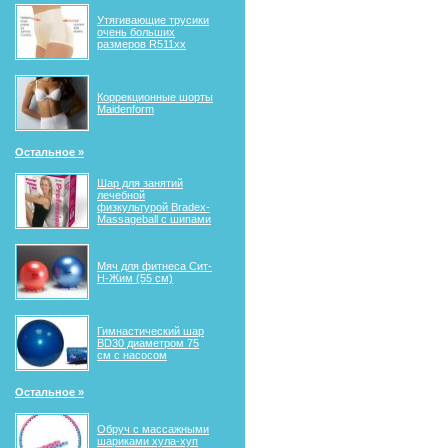
Утягивающие трусики
очень больших
размеров R511xx
Коррекционные шорты
Maidenform
Остальное »
Шар для занятий
лечебной
физкультурой Bradex-
Massageball с шипами
Мяч для фитнеса Сит-
Н-Жим (55 см)
Гимнастический шар
BD30 диаметром 75
см с насосом
Остальное »
Обруч с массажными
шариками хула-хуп