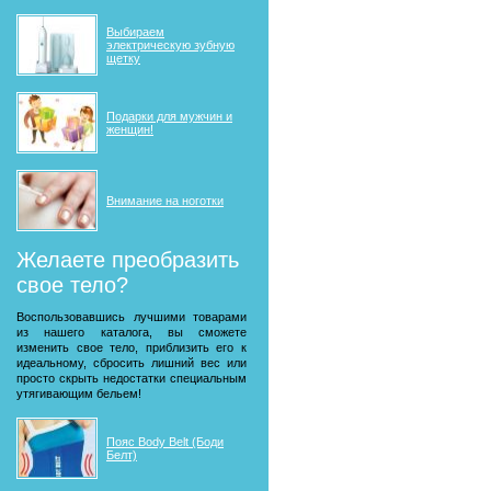
Выбираем
электрическую зубную
щетку
Подарки для мужчин и
женщин!
Внимание на ноготки
Желаете преобразить
свое тело?
Воспользовавшись лучшими товарами
из нашего каталога, вы сможете
изменить свое тело, приблизить его к
идеальному, сбросить лишний вес или
просто скрыть недостатки специальным
утягивающим бельем!
Пояс Body Belt (Боди
Белт)