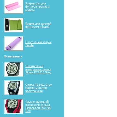
Коврик-мат для
фитнеса премиум
класса
Коврик для занятий
фитнесом и йогой
Спортивный коврик
ЛивАп
Остальное »
Электронный
измеритель пульса
Sigma PC2510 Grey
Сигма RС1411 Gray
кардио-монитор
электронный
Часы с функцией
измерения пульса
SigmaSport RC1209
Red