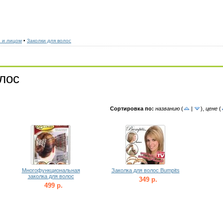
и и лицом
•
Заколки для волос
лос
Сортировка по:
названию
(
|
)
,
цене
(
Многофункциональная
Заколка для волос Bumpits
заколка для волос
349 р.
499 р.