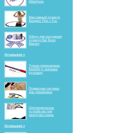
WideHoop
Массажный хулахуп
Брадекс Про 1,3 кг.
Обруч для похудения
хулахуп Биг Болл
Магнит
Остальное »
Турник-перекладина
BS4040 (с мягкими
ручками)
Подвесная система
для тренировок
Ортопедическое
устройство для
разгрузки спины
Остальное »