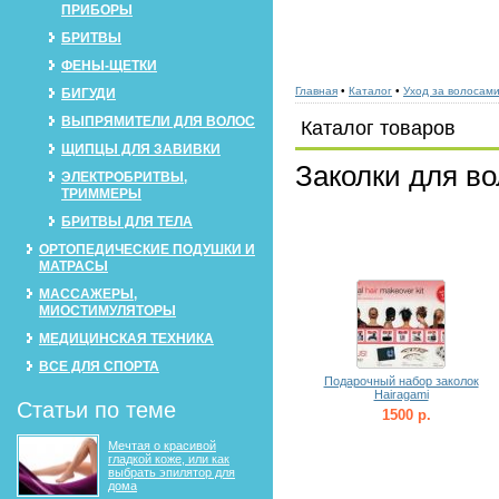
ПРИБОРЫ
БРИТВЫ
ФЕНЫ-ЩЕТКИ
Главная
•
Каталог
•
Уход за волосам
БИГУДИ
ВЫПРЯМИТЕЛИ ДЛЯ ВОЛОС
Каталог товаров
ЩИПЦЫ ДЛЯ ЗАВИВКИ
Заколки для во
ЭЛЕКТРОБРИТВЫ,
ТРИММЕРЫ
БРИТВЫ ДЛЯ ТЕЛА
ОРТОПЕДИЧЕСКИЕ ПОДУШКИ И
МАТРАСЫ
МАССАЖЕРЫ,
МИОСТИМУЛЯТОРЫ
МЕДИЦИНСКАЯ ТЕХНИКА
ВСЕ ДЛЯ СПОРТА
Подарочный набор заколок
Hairagami
Статьи по теме
1500 р.
Мечтая о красивой
гладкой коже, или как
выбрать эпилятор для
дома