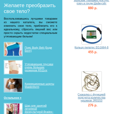
Женский тренажер для рук,
плеч и груди Шейкуэйт
Желаете преобразить
880 р.
свое тело?
Воспользовавшись лучшими товарами
из нашего каталога, вы сможете
изменить свое тело, приблизить его к
идеальному, сбросить лишний вес или
просто скрыть недостатки специальным
утягивающим бельем!
Кольцо пилатес EG1664-8
Пояс Body Belt (Боди
Белт)
455 р.
Утягивающие трусики
очень больших
размеров R511xx
Коррекционные шорты
Maidenform
Скакалка с функцией
подсчета количества
Остальное »
прыжков JR0153
276 р.
Шар для занятий
лечебной
физкультурой Bradex-