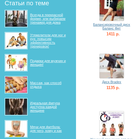
Статьи по теме
Всегда в прекрасной
форме, или выбираем
тренажер для дома
Балансировочный диск
Баланс Фит
1411 р.
Утяжелители для ног и
рук: повысим
эффективность
тренировок!
Подарки для мужчин и
женщин!
Диск Bradex
Массаж, как способ
отдыха
1135 р.
Идеальная фигура
доступна каждой
женщине
Мячи для фитбола:
для чего, кому и как