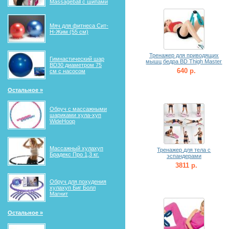
Massageball с шипами
Мяч для фитнеса Сит-
Н-Жим (55 см)
Тренажер для приводящих
Гимнастический шар
мышц бедра BD Thigh Master
BD30 диаметром 75
640 р.
см с насосом
Остальное »
Обруч с массажными
шариками хула-хуп
WideHoop
Массажный хулахуп
Тренажер для тела с
Брадекс Про 1,3 кг.
эспандерами
3811 р.
Обруч для похудения
хулахуп Биг Болл
Магнит
Остальное »