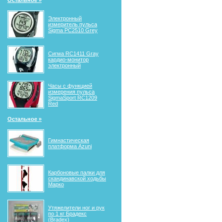
Остальное »
Электронный
измеритель пульса
Sigma PC2510 Grey
Сигма RС1411 Gray
кардио-монитор
электронный
Часы с функцией
измерения пульса
SigmaSport RC1209
Red
Остальное »
Гимнастическая
платформа Azuni
Карбоновые палки для
скандинавской ходьбы
Марко
Утяжелители ног и рук
по 1 кг Брадекс
(Bradex)