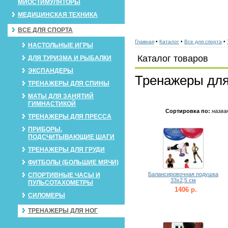
МИОСТИМУЛЯТОРЫ
МЕДИЦИНСКАЯ ТЕХНИКА
ВСЕ ДЛЯ СПОРТА
Главная
•
Каталог
•
Все для спорта
•
НАСТОЛЬНЫЕ ИГРЫ
Каталог товаров
ДЛЯ ТУРИЗМА И РЫБАЛКИ
ЭКСПАНДЕРЫ
Тренажеры для
ТРЕНАЖЕРЫ ДЛЯ СПИНЫ
МАТЫ ДЛЯ ЗАНЯТИЙ
ГИМНАСТИКОЙ
Сортировка по:
назва
ТРЕНАЖЕРЫ ДЛЯ ПРЕССА
ПРИБОРЫ,
ПОДСЧИТЫВАЮЩИЕ ШАГИ
ТРЕНАЖЕРЫ ДЛЯ ГРУДИ
ФИТБОЛЫ (БОЛЬШИЕ МЯЧИ)
Балансировочная подушка
СПОРТИВНЫЕ ЧАСЫ И
33x2,5 см
ПУЛЬСОТАХОМЕТРЫ
1406 р.
СИЛОМЕРЫ
ТРЕНАЖЕРЫ ДЛЯ НОГ