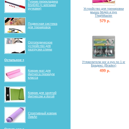
Турник-перекладина
BS4040 (с мягкими
ручками)
Устройство для тренировки
мышц бёдер и рук
ThighMaster
579 р.
Подвесная система
для тренировок
Ортопедическое
устройство для
разгрузки спины
Остальное »
Утяжелители ног и рук по 1 кг
Брадекс (Bradex)
499 р.
Коврик-мат для
фитнеса премиум
класса
Коврик для занятий
фитнесом и йогой
Спортивный коврик
ЛивАп