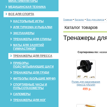
МИОСТИМУЛЯТОРЫ
МЕДИЦИНСКАЯ ТЕХНИКА
ВСЕ ДЛЯ СПОРТА
Главная
•
Каталог
•
Все для спорта
•
НАСТОЛЬНЫЕ ИГРЫ
Каталог товаров
ДЛЯ ТУРИЗМА И РЫБАЛКИ
ЭКСПАНДЕРЫ
Тренажеры для
ТРЕНАЖЕРЫ ДЛЯ СПИНЫ
МАТЫ ДЛЯ ЗАНЯТИЙ
ГИМНАСТИКОЙ
Сортировка по:
назва
ТРЕНАЖЕРЫ ДЛЯ ПРЕССА
ПРИБОРЫ,
ПОДСЧИТЫВАЮЩИЕ ШАГИ
ТРЕНАЖЕРЫ ДЛЯ ГРУДИ
ФИТБОЛЫ (БОЛЬШИЕ МЯЧИ)
Ролик для накачивания
СПОРТИВНЫЕ ЧАСЫ И
пресса «Azuni»
ПУЛЬСОТАХОМЕТРЫ
499 р.
СИЛОМЕРЫ
ТРЕНАЖЕРЫ ДЛЯ НОГ