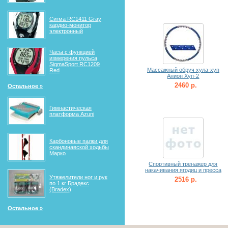
Сигма RС1411 Gray
кардио-монитор
электронный
Часы с функцией
измерения пульса
SigmaSport RC1209
Массажный обруч хула-хуп
Red
Анион Хуп-2
2460 р.
Остальное »
Гимнастическая
платформа Azuni
Карбоновые палки для
скандинавской ходьбы
Марко
Спортивный тренажер для
накачивания ягодиц и пресса
Утяжелители ног и рук
2516 р.
по 1 кг Брадекс
(Bradex)
Остальное »