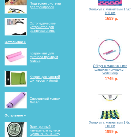
Подвесная система
для тренировок
Холахуп с магнитами 1,5кг
105 см
1699 р.
Ортопедическое
устройство для
разгрузки спины
Остальное »
Коврик-мат для
фитнеса премиум
класса
Обруч с массажными
шариками хула-хуп
WideHoop
Коврик для занятий
1745 р.
фитнесом и йогой
Спортивный коврик
ЛивАп
Остальное »
Холахуп с магнитами 1,6кг
110 см
Электронный
измеритель пульса
1999 р.
Sigma PC2510 Grey