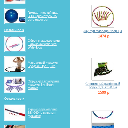
Гимнастический шар
BD30 диаметром 75
см с насосом
Остальное »
Аку Хуп Massage Hoop 1,4
1474 р.
Обруч с массажными
шариками хула-хуп
WideHoop
Массажный хулахуп
Брадекс Про 1,3 кг.
Обруч для похудения
Спортивный разборный
хулахуп Биг Болл
обруч 1,35 кг 98 см
Магнит
1599 р.
Остальное »
Турник-перекладина
BS4040 (с мягкими
ручками)