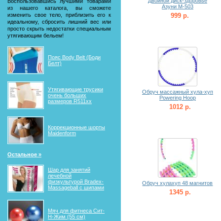
Двойной диск-здоровье
Воспользовавшись лучшими товарами
Азуни М-503
из нашего каталога, вы сможете
изменить свое тело, приблизить его к
999 р.
идеальному, сбросить лишний вес или
просто скрыть недостатки специальным
утягивающим бельем!
Пояс Body Belt (Боди
Белт)
Утягивающие трусики
Обруч массажный хула-хуп
очень больших
Powering Hoop
размеров R511xx
1012 р.
Коррекционные шорты
Maidenform
Остальное »
Шар для занятий
лечебной
физкультурой Bradex-
Обруч хулахуп 48 магнитов
Massageball с шипами
1345 р.
Мяч для фитнеса Сит-
Н-Жим (55 см)