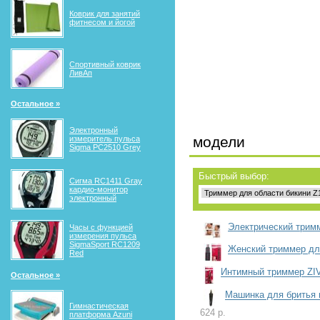
Коврик для занятий
фитнесом и йогой
Спортивный коврик
ЛивАп
Остальное »
Электронный
модели
измеритель пульса
Sigma PC2510 Grey
Быстрый выбор:
Сигма RС1411 Gray
кардио-монитор
электронный
Электрический трим
Часы с функцией
измерения пульса
SigmaSport RC1209
Женский триммер дл
Red
Интимный триммер ZI
Остальное »
Машинка для бритья в
Гимнастическая
624 р.
платформа Azuni