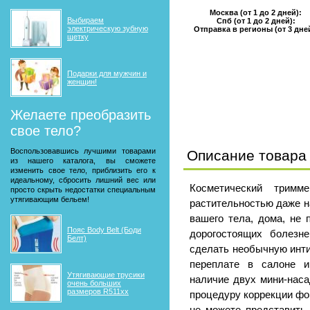
Москва (от 1 до 2 дней):
Выбираем
Спб (от 1 до 2 дней):
электрическую зубную
Отправка в регионы (от 3 дне
щетку
Подарки для мужчин и
женщин!
Желаете преобразить
свое тело?
Воспользовавшись лучшими товарами
Описание товара
из нашего каталога, вы сможете
изменить свое тело, приблизить его к
идеальному, сбросить лишний вес или
Косметический тримм
просто скрыть недостатки специальным
утягивающим бельем!
растительностью даже н
вашего тела, дома, не 
Пояс Body Belt (Боди
дорогостоящих болезн
Белт)
сделать необычную инти
переплате в салоне и
Утягивающие трусики
наличие двух мини-нас
очень больших
размеров R511xx
процедуру коррекции фо