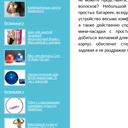
не можете представить
волосков? Небольшой
Коррекционные шорты
Maidenform
простых батареек, всегд
устройство весьма комф
Остальное »
а также действенно сп
мини-насадки с прост
Шар для занятий
лечебной
добиться желаемой дли
физкультурой Bradex-
Massageball с шипами
корпус обеспечит сте
задевая и не раздражая 
Мяч для фитнеса Сит-
Н-Жим (55 см)
Гимнастический шар
BD30 диаметром 75
см с насосом
Остальное »
Обруч с массажными
шариками хула-хуп
WideHoop
Массажный хулахуп
Брадекс Про 1,3 кг.