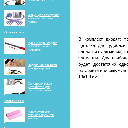
Обруч для похудения
хулахуп Биг Болл
Магнит
Остальное »
В комплект входят: тр
Турник-перекладина
щеточка для удобной 
BS4040 (с мягкими
ручками)
сделан из алюминия, с
элементы. Для наибол
будет достаточно одн
Подвесная система
для тренировок
батарейки или аккумуля
13х1,8 см.
Ортопедическое
устройство для
разгрузки спины
Остальное »
Коврик-мат для
фитнеса премиум
класса