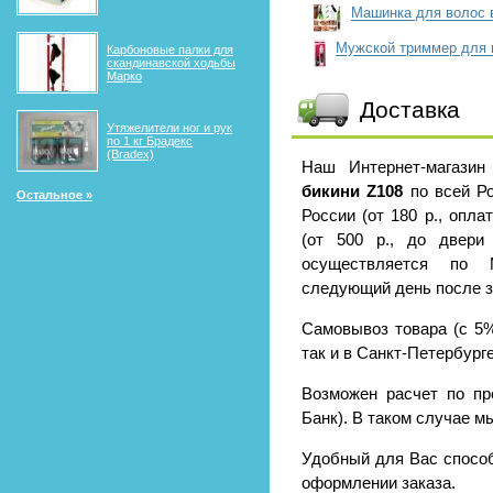
Машинка для волос 
Мужской триммер для 
Карбоновые палки для
скандинавской ходьбы
Марко
Доставка
Утяжелители ног и рук
по 1 кг Брадекс
(Bradex)
Наш Интернет-магази
бикини Z108
по всей Р
Остальное »
России (от 180 р., опл
(от 500 р., до двери 
осуществляется по 
следующий день после за
Самовывоз товара (с 5%
так и в Санкт-Петербурге 
Возможен расчет по пр
Банк). В таком случае м
Удобный для Вас способ
оформлении заказа.