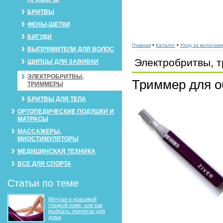
БРИТВЫ
ФЕНЫ-ЩЕТКИ
БИГУДИ
Главная
•
Каталог
•
Уход за волосам
ВЫПРЯМИТЕЛИ ДЛЯ ВОЛОС
Электробритвы, 
ЩИПЦЫ ДЛЯ ЗАВИВКИ
ЭЛЕКТРОБРИТВЫ,
Триммер для о
ТРИММЕРЫ
БРИТВЫ ДЛЯ ТЕЛА
ОРТОПЕДИЧЕСКИЕ ПОДУШКИ И
МАТРАСЫ
МАССАЖЕРЫ,
МИОСТИМУЛЯТОРЫ
МЕДИЦИНСКАЯ ТЕХНИКА
ВСЕ ДЛЯ СПОРТА
Статьи по теме
Мечтая о красивой
гладкой коже, или как
выбрать эпилятор для
дома