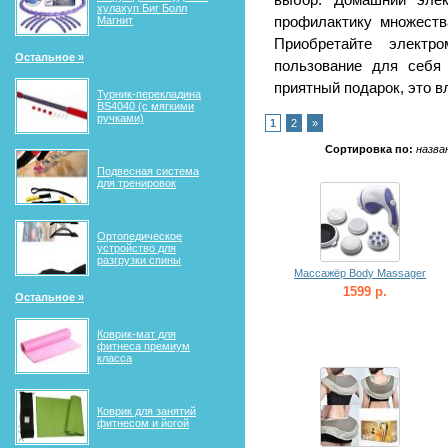
выбор. Домашний элек
хулахуп Биг Болл
Магнит
профилактику множеств
Приобретайте элект
Остальное »
пользование для себя
приятный подарок, это в
Турник-перекладина
BS4040 (с мягкими
ручками)
1
2
»
Сортировка по:
назва
Подвесная система
для тренировок
Ортопедическое
устройство для
разгрузки спины
Массажёр Body Massager
1599 р.
Остальное »
Коврик-мат для
фитнеса премиум
класса
Коврик для занятий
фитнесом и йогой