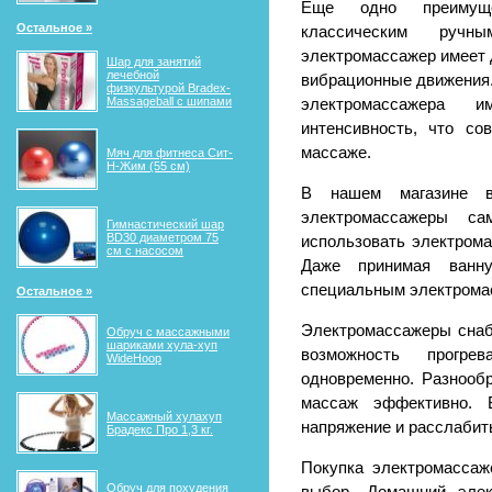
Еще одно преимуще
Остальное »
классическим руч
электромассажер имеет 
Шар для занятий
лечебной
вибрационные движения.
физкультурой Bradex-
Massageball с шипами
электромассажера 
интенсивность, что с
массаже.
Мяч для фитнеса Сит-
Н-Жим (55 см)
В нашем магазине в
электромассажеры с
Гимнастический шар
BD30 диаметром 75
использовать электром
см с насосом
Даже принимая ванн
специальным электрома
Остальное »
Электромассажеры сна
Обруч с массажными
шариками хула-хуп
возможность прогр
WideHoop
одновременно. Разнооб
массаж эффективно. 
Массажный хулахуп
напряжение и расслабит
Брадекс Про 1,3 кг.
Покупка электромассаж
Обруч для похудения