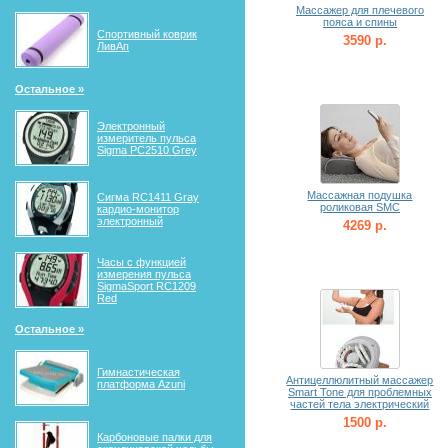
Массажер для плечевого
пояса и спины
Спортивный коврик
3590 р.
ЛивАп
Остальное »
Электронный
измеритель пульса
Sigma PC2510 Grey
Массажная подушка
Сигма RС1411 Gray
роликовая SMC
кардио-монитор
электронный
4269 р.
Часы с функцией
измерения пульса
SigmaSport RC1209
Red
Остальное »
Гимнастическая
Антицеллюлитный массажер
платформа Azuni
Smart Tone для проблемных
частей тела электрический
1500 р.
Карбоновые палки для