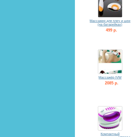
Массажер для плеч и шеи
(на батарейках)
499 р.
Массажёр IVW
2085 р.
Компактный