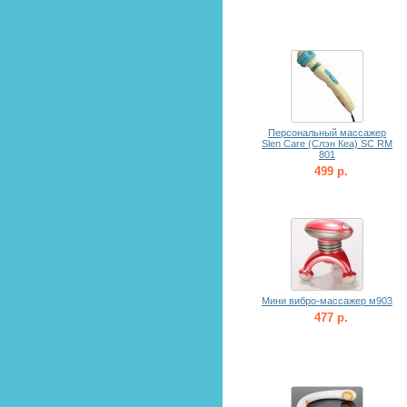
Персональный массажер
Slen Care (Слэн Кеа) SC RM
801
499 р.
Мини вибро-массажер м903
477 р.