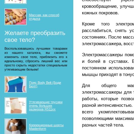
кровообращение, улучша
кожных покровов.
Массаж, как способ
отдыха
Кроме того электро
расслабиться, снять у
Желаете преобразить
состояниях. После масс
свое тело?
электромассажера, восс
Воспользовавшись лучшими товарами
из нашего каталога, вы сможете
Электромассажеры помо
изменить свое тело, приблизить его к
и болей в суставах. 
идеальному, сбросить лишний вес или
просто скрыть недостатки специальным
постоянном использова
утягивающим бельем!
мышцы приходят в тонус
Пояс Body Belt (Боди
Для общего масс
Белт)
электромассажеры для 
работы, которые позв
Утягивающие трусики
разной интенсивностью.
очень больших
размеров R511xx
всего укомплектовыва
позволяющими максима
разных частей тела.
Коррекционные шорты
Maidenform