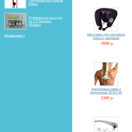
скандинавской ходьбы
Марко
Утяжелители ног и рук
по 1 кг Брадекс
(Bradex)
Массажер для плечевого
Остальное »
пояса с нагревом
4598 р.
Электромассажер с
подогревом SCMV 90
2340 р.