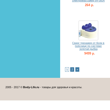
электромассажер ИР3604
264 р.
Свинг тренажер от боли в
пояснице по системе
золотая рыбка
9499 р.
1
2
»
2005 - 2017 ©
Body-Life.ru
- товары для здоровья и красоты.