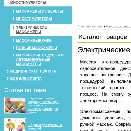
МИОСТИМУЛЯТОРЫ
МАССАЖЕРЫ ИЗ БЕРЕЗЫ
МИОСТИМУЛЯТОРЫ
Главная
•
Каталог
•
Массажеры, мио
ЭЛЕКТРИЧЕСКИЕ
МАССАЖЕРЫ
Каталог товаров
МАССАЖНЫЕ ОЧКИ
Электрические
РУЧНЫЕ МАССАЖЕРЫ
МАССАЖНЫЕ ПОДУШКИ И
АВТОМОБИЛЬНЫЕ
Массаж – это процедур
МАССАЖЕРЫ
оздоровительное дейс
МЕДИЦИНСКАЯ ТЕХНИКА
хорошее настроение. 
ВСЕ ДЛЯ СПОРТА
процедурой выполня
технический прогресс
Статьи по теме
процесс. На смену р
Стройная фигура,
электоромассажер.
подтянутые мышцы:
как выбрать
миостимулятор для
Электромассажеры п
дома
домашних условиях, з
ручной массаж. Совре
Подарки для мужчин и
женщин!
способствуют укре