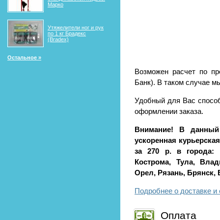
Марко
Утяжелители ног и рук
по 1 кг Брадекс
(Bradex)
Остальное »
Возможен расчет по пр
Банк). В таком случае м
Удобный для Вас способ
оформлении заказа.
Внимание! В данный
ускоренная курьерская 
за 270 р. в города: 
Кострома, Тула, Влад
Орел, Рязань, Брянск,
Подробнее о доставке и 
Оплата