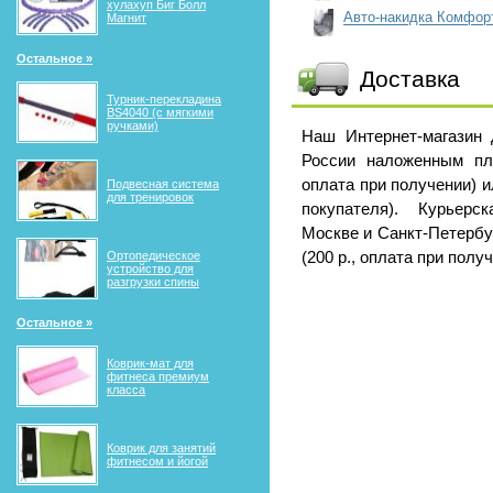
хулахуп Биг Болл
Авто-накидка Комфор
Магнит
Остальное »
Доставка
Турник-перекладина
BS4040 (с мягкими
ручками)
Наш Интернет-магазин
России наложенным пл
оплата при получении) и
Подвесная система
для тренировок
покупателя). Курьерс
Москве и Санкт-Петербу
(200 р., оплата при получ
Ортопедическое
устройство для
разгрузки спины
Остальное »
Коврик-мат для
фитнеса премиум
класса
Коврик для занятий
фитнесом и йогой