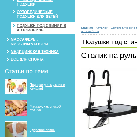
ПОДУШКИ
ОРТОПЕДИЧЕСКИЕ
ПОДУШКИ ДЛЯ ДЕТЕЙ
ПОДУШКИ ПОД СПИНУ И В
Главная
•
Каталог
•
Ортопедические 
АВТОМОБИЛЬ
автомобиль
МАССАЖЕРЫ,
Подушки под спин
МИОСТИМУЛЯТОРЫ
МЕДИЦИНСКАЯ ТЕХНИКА
Столик на руль
ВСЕ ДЛЯ СПОРТА
Статьи по теме
Подарки для мужчин и
женщин!
Массаж, как способ
отдыха
Здоровая спина