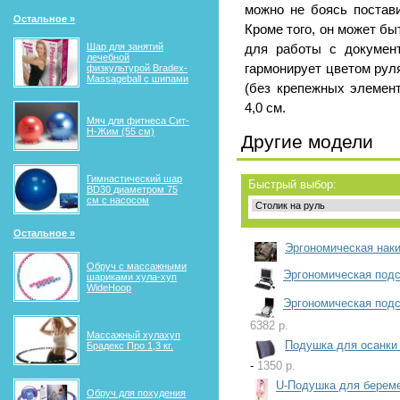
можно не боясь постави
Остальное »
Кроме того, он может бы
Шар для занятий
для работы с докумен
лечебной
гармонирует цветом рул
физкультурой Bradex-
Massageball с шипами
(без крепежных элемент
4,0 см.
Мяч для фитнеса Сит-
Н-Жим (55 см)
Другие модели
Гимнастический шар
Быстрый выбор:
BD30 диаметром 75
см с насосом
Остальное »
Эргономическая наки
Обруч с массажными
Эргономическая подс
шариками хула-хуп
WideHoop
Эргономическая подс
6382 р.
Массажный хулахуп
Подушка для осанки
Брадекс Про 1,3 кг.
-
1350 р.
U-Подушка для берем
Обруч для похудения