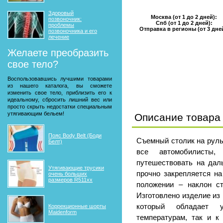
Здоровый
Москва (от 1 до 2 дней):
позвоночник:
Спб (от 1 до 2 дней):
проблемы
Отправка в регионы (от 3 дне
позвоночника и его
лечение
Желаете преобразить
свое тело?
Воспользовавшись лучшими товарами
из нашего каталога, вы сможете
изменить свое тело, приблизить его к
идеальному, сбросить лишний вес или
просто скрыть недостатки специальным
утягивающим бельем!
Описание товара
Пояс Body Belt (Боди
Съемный столик на руль
Белт)
все автомобилисты,
путешествовать на дал
Утягивающие трусики
прочно закрепляется н
очень больших
размеров R511xx
положении – наклон с
Изготовлено изделие из 
который обладает 
Коррекционные шорты
Maidenform
температурам, так и к