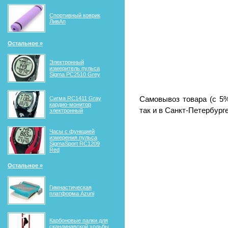
Спортивный коврик
ЛивАп
Остальное »
Электронный
измеритель пульса
Sigma PC2510 Grey
Самовывоз товара (с 5%
Сигма RС1411 Gray
кардио-монитор
так и в Санкт-Петербурге 
электронный
Часы с функцией
измерения пульса
SigmaSport RC1209
Red
Остальное »
Гимнастическая
платформа Azuni
Карбоновые палки для
скандинавской ходьбы