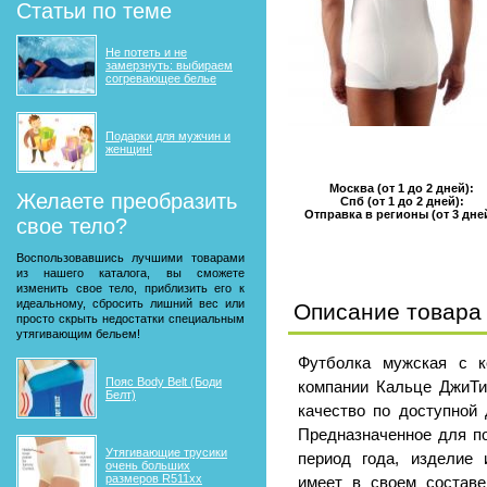
Статьи по теме
Не потеть и не
замерзнуть: выбираем
согревающее белье
Подарки для мужчин и
женщин!
Москва (от 1 до 2 дней):
Желаете преобразить
Спб (от 1 до 2 дней):
Отправка в регионы (от 3 дне
свое тело?
Воспользовавшись лучшими товарами
из нашего каталога, вы сможете
изменить свое тело, приблизить его к
идеальному, сбросить лишний вес или
Описание товара
просто скрыть недостатки специальным
утягивающим бельем!
Футболка мужская с к
Пояс Body Belt (Боди
компании Кальце ДжиТи
Белт)
качество по доступной 
Предназначенное для по
Утягивающие трусики
период года, изделие 
очень больших
размеров R511xx
имеет в своем состав