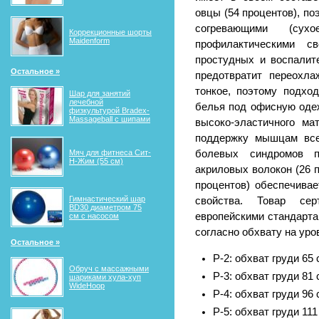
овцы (54 процентов), п
согревающими (су
Коррекционные шорты
Maidenform
профилактическими с
простудных и воспалит
Остальное »
предотвратит переохла
тонкое, поэтому подход
Шар для занятий
лечебной
белья под офисную одеж
физкультурой Bradex-
Massageball с шипами
высоко-эластичного м
поддержку мышцам все
Мяч для фитнеса Сит-
болевых синдромов п
Н-Жим (55 см)
акриловых волокон (26 п
процентов) обеспечива
Гимнастический шар
свойства. Товар се
BD30 диаметром 75
европейскими стандарта
см с насосом
согласно обхвату на уро
Остальное »
Р-2: обхват груди 65 
Обруч с массажными
Р-3: обхват груди 81 
шариками хула-хуп
WideHoop
Р-4: обхват груди 96 
Р-5: обхват груди 111