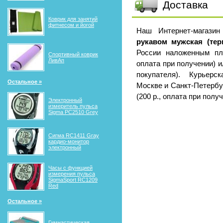
Доставка
Коврик для занятий
фитнесом и йогой
Наш Интернет-магази
рукавом мужская (тер
России наложенным пл
Спортивный коврик
ЛивАп
оплата при получении) и
покупателя). Курьерс
Остальное »
Москве и Санкт-Петербу
(200 р., оплата при получ
Электронный
измеритель пульса
Sigma PC2510 Grey
Сигма RС1411 Gray
кардио-монитор
электронный
Часы с функцией
измерения пульса
SigmaSport RC1209
Red
Остальное »
Гимнастическая