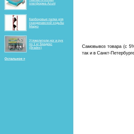
платформа Azuni
Карбоновые палки для
скандинавской ходьбы
Марко
Утяжелители ног и рук
по 1 кг Брадекс
Самовывоз товара (с 5%
(Bradex)
так и в Санкт-Петербурге 
Остальное »