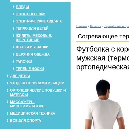
ПЛЕДЫ
ЭЛЕКТРОГРЕЛКИ
ЭЛЕКТРИЧЕСКИЕ ОДЕЯЛА
Главная
•
Каталог
•
Термобелье и гр
ТЕПЛО ДЛЯ ДЕТЕЙ
Согревающее тер
ЖИЛЕТЫ МЕХОВЫЕ,
ШЕРСТЯНЫЕ
Футболка с ко
ШАПКИ И УШАНКИ
ВЕРХНЯЯ ОДЕЖДА
мужская (терм
ТАПОЧКИ
ортопедическа
ТЕПЛЫЕ НОСКИ
ДЛЯ ДЕТЕЙ
УХОД ЗА ВОЛОСАМИ И ЛИЦОМ
ОРТОПЕДИЧЕСКИЕ ПОДУШКИ И
МАТРАСЫ
МАССАЖЕРЫ,
МИОСТИМУЛЯТОРЫ
МЕДИЦИНСКАЯ ТЕХНИКА
ВСЕ ДЛЯ СПОРТА