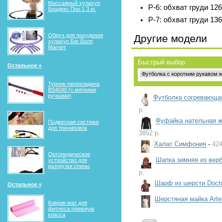
Массажный хулахуп
Р-6: обхват груди 126
Брадекс Про 1,3 кг.
Р-7: обхват груди 136
Обруч для похудения
Другие модели
хулахуп Биг Болл
Магнит
Быстрый выбор:
Остальное »
Турник-перекладина
BS4040 (с мягкими
ручками)
Футболка согревающая
р.
Фуфайка нательная ж
Подвесная система
для тренировок
3852 р.
Халат Симфония
-
424
Ортопедическое
Шапка зимняя из вер
устройство для
разгрузки спины
р.
Шарф из шерсти Doct
Остальное »
Шерстяная майка Arte
Коврик-мат для
фитнеса премиум
класса