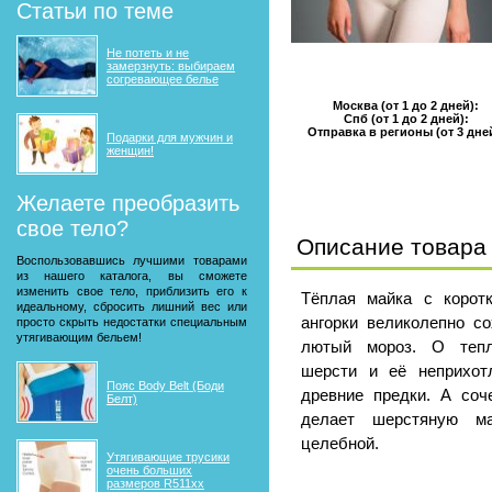
Статьи по теме
Не потеть и не
замерзнуть: выбираем
согревающее белье
Москва (от 1 до 2 дней):
Спб (от 1 до 2 дней):
Отправка в регионы (от 3 дне
Подарки для мужчин и
женщин!
Желаете преобразить
свое тело?
Описание товара
Воспользовавшись лучшими товарами
из нашего каталога, вы сможете
изменить свое тело, приблизить его к
Тёплая майка с корот
идеальному, сбросить лишний вес или
ангорки великолепно со
просто скрыть недостатки специальным
утягивающим бельем!
лютый мороз. О тепл
шерсти и её неприхот
Пояс Body Belt (Боди
древние предки. А соч
Белт)
делает шерстяную м
целебной.
Утягивающие трусики
очень больших
размеров R511xx