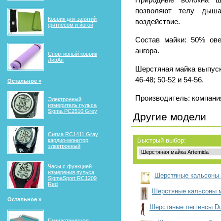
Природные волокна ш
позволяют телу дыша
Коврик для занятий
воздействие.
фитнесом и йогой
Состав майки: 50% ов
ангора.
Спортивный коврик
ЛивАп
Шерстяная майка выпуск
46-48; 50-52 и 54-56.
Остальное »
Производитель: компания
Электронный
измеритель пульса
Sigma PC2510 Grey
Другие модели
Сигма RС1411 Gray
Быстрый выбор:
кардио-монитор
электронный
Часы с функцией
измерения пульса
Шерстяные кальсоны 
SigmaSport RC1209
Red
Шерстяные кальсоны 
Остальное »
Шерстяные леггинсы Do
Гимнастическая