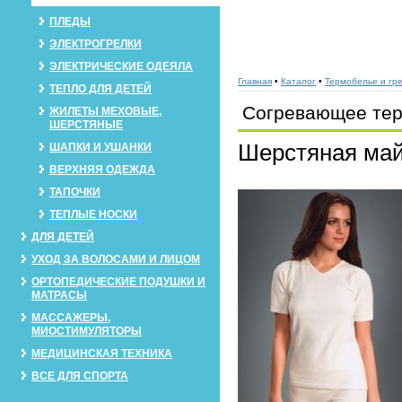
ПЛЕДЫ
ЭЛЕКТРОГРЕЛКИ
ЭЛЕКТРИЧЕСКИЕ ОДЕЯЛА
Главная
•
Каталог
•
Термобелье и гр
ТЕПЛО ДЛЯ ДЕТЕЙ
Согревающее тер
ЖИЛЕТЫ МЕХОВЫЕ,
ШЕРСТЯНЫЕ
Шерстяная май
ШАПКИ И УШАНКИ
ВЕРХНЯЯ ОДЕЖДА
ТАПОЧКИ
ТЕПЛЫЕ НОСКИ
ДЛЯ ДЕТЕЙ
УХОД ЗА ВОЛОСАМИ И ЛИЦОМ
ОРТОПЕДИЧЕСКИЕ ПОДУШКИ И
МАТРАСЫ
МАССАЖЕРЫ,
МИОСТИМУЛЯТОРЫ
МЕДИЦИНСКАЯ ТЕХНИКА
ВСЕ ДЛЯ СПОРТА