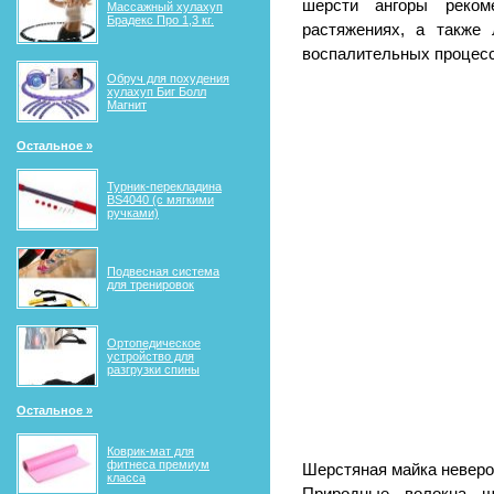
шерсти ангоры реком
Массажный хулахуп
Брадекс Про 1,3 кг.
растяжениях, а также
воспалительных процесс
Обруч для похудения
хулахуп Биг Болл
Магнит
Остальное »
Турник-перекладина
BS4040 (с мягкими
ручками)
Подвесная система
для тренировок
Ортопедическое
устройство для
разгрузки спины
Остальное »
Коврик-мат для
фитнеса премиум
Шерстяная майка неверо
класса