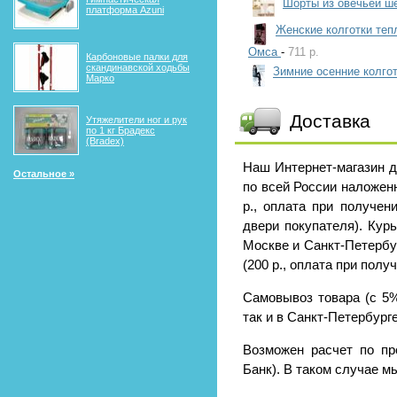
Шорты из овечьей ше
платформа Azuni
Женские колготки теп
Омса
-
711 р.
Карбоновые палки для
скандинавской ходьбы
Зимние осенние колго
Марко
Доставка
Утяжелители ног и рук
по 1 кг Брадекс
(Bradex)
Наш Интернет-магазин 
Остальное »
по всей России наложен
р., оплата при получен
двери покупателя). Кур
Москве и Санкт-Петербу
(200 р., оплата при получ
Самовывоз товара (с 5%
так и в Санкт-Петербурге 
Возможен расчет по пр
Банк). В таком случае м