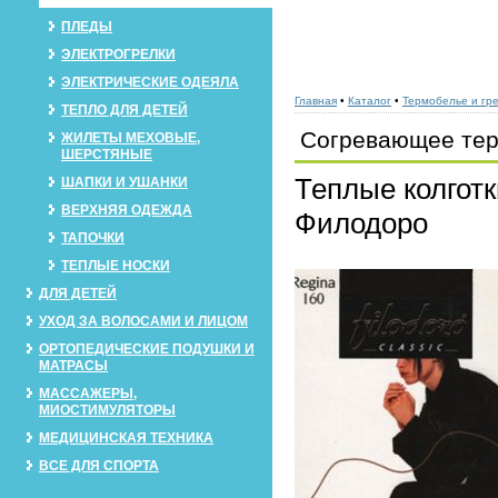
ПЛЕДЫ
ЭЛЕКТРОГРЕЛКИ
ЭЛЕКТРИЧЕСКИЕ ОДЕЯЛА
Главная
•
Каталог
•
Термобелье и гр
ТЕПЛО ДЛЯ ДЕТЕЙ
Согревающее тер
ЖИЛЕТЫ МЕХОВЫЕ,
ШЕРСТЯНЫЕ
Теплые колготк
ШАПКИ И УШАНКИ
ВЕРХНЯЯ ОДЕЖДА
Филодоро
ТАПОЧКИ
ТЕПЛЫЕ НОСКИ
ДЛЯ ДЕТЕЙ
УХОД ЗА ВОЛОСАМИ И ЛИЦОМ
ОРТОПЕДИЧЕСКИЕ ПОДУШКИ И
МАТРАСЫ
МАССАЖЕРЫ,
МИОСТИМУЛЯТОРЫ
МЕДИЦИНСКАЯ ТЕХНИКА
ВСЕ ДЛЯ СПОРТА