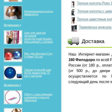
Теплые колготы Роял 
Теплые колготы с ше
Коррекционные шорты
Maidenform
Теплые шерстяные кол
Остальное »
Термобелье мужское
Шар для занятий
лечебной
физкультурой Bradex-
Доставка
Massageball с шипами
Мяч для фитнеса Сит-
Наш Интернет-магазин
Н-Жим (55 см)
160 Филодоро
по всей 
России (от 180 р., опл
Гимнастический шар
(от 500 р., до двери 
BD30 диаметром 75
см с насосом
осуществляется по 
следующий день после за
Остальное »
Обруч с массажными
шариками хула-хуп
WideHoop