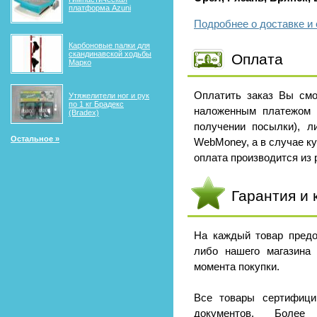
платформа Azuni
Подробнее о доставке и 
Карбоновые палки для
скандинавской ходьбы
Оплата
Марко
Оплатить заказ Вы смо
Утяжелители ног и рук
по 1 кг Брадекс
наложенным платежом 
(Bradex)
получении посылки), л
Остальное »
WebMoney, а в случае к
оплата производится из р
Гарантия и 
На каждый товар предо
либо нашего магазина
момента покупки.
Все товары сертифици
документов. Боле