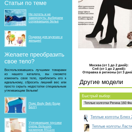
Статьи по теме
Не потеть и не
замерзнуть: выбираем
согревающее белье
Подарки для мужчин и
женщин!
Желаете преобразить
свое тело?
Москва (от 1 до 2 дней):
Спб (от 1 до 2 дней):
Воспользовавшись лучшими товарами
Отправка в регионы (от 3 дне
из нашего каталога, вы сможете
изменить свое тело, приблизить его к
Другие модели
идеальному, сбросить лишний вес или
просто скрыть недостатки специальным
утягивающим бельем!
Быстрый выбор:
Пояс Body Belt (Боди
Белт)
Теплые колготы Блюз 2
Утягивающие трусики
Теплые колготы Ласт
очень больших
размеров R511xx