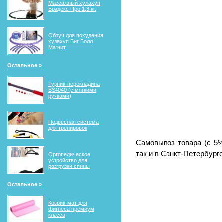
Массажный хулахуп
Брадекс Про 1,3 кг.
Обруч для похудения
хулахуп Биг Болл
Магнит
Остальное »
Турник-перекладина
BS4040 (с мягкими
ручками)
Подвесная система
для тренировок
Самовывоз товара (с 5%
так и в Санкт-Петербурге 
Ортопедическое
устройство для
разгрузки спины
Остальное »
Коврик-мат для
фитнеса премиум
класса