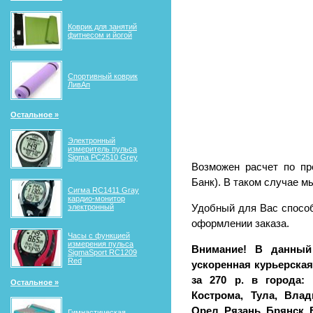
Коврик для занятий
фитнесом и йогой
Спортивный коврик
ЛивАп
Остальное »
Электронный
измеритель пульса
Sigma PC2510 Grey
Возможен расчет по пр
Банк). В таком случае м
Сигма RС1411 Gray
кардио-монитор
электронный
Удобный для Вас способ
оформлении заказа.
Часы с функцией
измерения пульса
Внимание! В данный
SigmaSport RC1209
Red
ускоренная курьерская 
за 270 р. в города: 
Остальное »
Кострома, Тула, Влад
Орел, Рязань, Брянск,
Гимнастическая