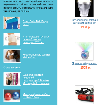
изменить свое тело, приблизить его к
идеальному, сбросить лишний вес или
просто скрыть недостатки специальным
утягивающим бельем!
Светодиодная лампа с
Пояс Body Belt (Боди
датчиком движения
Белт)
1908 р.
Утягивающие трусики
очень больших
размеров R511xx
Коррекционные шорты
Maidenform
Проектор-будильник
1505 р.
Остальное »
Шар для занятий
лечебной
физкультурой Bradex-
Massageball с шипами
Мяч для фитнеса Сит-
Н-Жим (55 см)