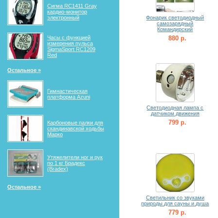
Сигма RС1411 Gray
кардио-монитор
электронный
Фонарик светодиодный
самозарядный
Командирский
Часы с функцией
880 р.
измерения пульса
SigmaSport RC1209
Red
Остальное »
Гимнастическая
платформа Azuni
Светодиодная лампа с
датчиком движения
799 р.
Карбоновые палки для
скандинавской ходьбы
Марко
Утяжелители ног и рук
по 1 кг Брадекс
(Bradex)
Остальное »
Светильник со звуками
природы для сауны и душа
779 р.