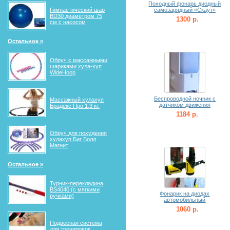
Походный фонарь диодный
Гимнастический шар
самозарядный «Скаут»
BD30 диаметром 75
1300 р.
см с насосом
Остальное »
Обруч с массажными
шариками хула-хуп
WideHoop
Беспроводной ночник с
Массажный хулахуп
датчиком движения
Брадекс Про 1,3 кг.
1184 р.
Обруч для похудения
хулахуп Биг Болл
Магнит
Остальное »
Турник-перекладина
BS4040 (с мягкими
Фонарик на диодах
ручками)
автомобильный
1060 р.
Подвесная система
для тренировок