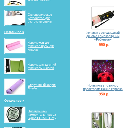
Ортопедическое
устройство для
разгрузки спины
Остальное »
Фонарик светодиодный
динамо самозарядный
«Робинзон»
Коврик-мат для
990 р.
фитнеса премиум
класса
Коврик для занятий
фитнесом и йогой
Спортивный коврик
Ночник-светильник с
ЛивАп
проектором Божья коровка
950 р.
Остальное »
Электронный
измеритель пульса
Sigma PC2510 Grey