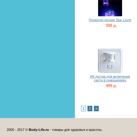
Проектор ночник Star Lover
500 р.
ИК-датчик для включения
света в помещениях
499 р.
1
2
»
2005 - 2017 ©
Body-Life.ru
- товары для здоровья и красоты.