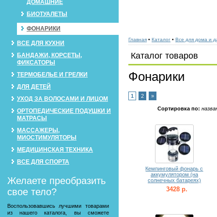
ДОМАШНИЕ
БИОТУАЛЕТЫ
ФОНАРИКИ
Главная
•
Каталог
•
Все для дома и д
ВСЕ ДЛЯ КУХНИ
Каталог товаров
БАНДАЖИ, КОРСЕТЫ,
ФИКСАТОРЫ
Фонарики
ТЕРМОБЕЛЬЕ И ГРЕЛКИ
ДЛЯ ДЕТЕЙ
1
2
»
УХОД ЗА ВОЛОСАМИ И ЛИЦОМ
Сортировка по:
назва
ОРТОПЕДИЧЕСКИЕ ПОДУШКИ И
МАТРАСЫ
МАССАЖЕРЫ,
МИОСТИМУЛЯТОРЫ
МЕДИЦИНСКАЯ ТЕХНИКА
ВСЕ ДЛЯ СПОРТА
Кемпинговый фонарь с
аккумулятором (на
Желаете преобразить
солнечных батареях)
3428 р.
свое тело?
Воспользовавшись лучшими товарами
из нашего каталога, вы сможете