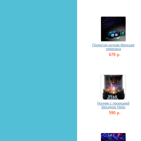
Проектор-ночник Морская
черепаха
678 р.
Ночник с проекцией
Звездное Небо
590 р.