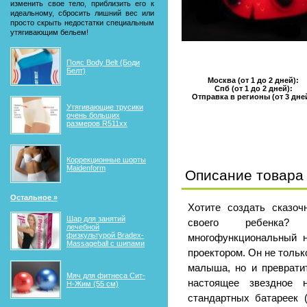
изменить свое тело, приблизить его к
идеальному, сбросить лишний вес или
просто скрыть недостатки специальным
утягивающим бельем!
Пояс Body Belt (Боди
Белт)
Москва (от 1 до 2 дней):
Спб (от 1 до 2 дней):
Отправка в регионы (от 3 дне
Утягивающие трусики
очень больших
размеров R511xx
Коррекционные шорты
Maidenform
Описание товара
Остальное »
Хотите создать сказо
Шар для занятий
своего ребенка?
лечебной
физкультурой Bradex-
многофункциональный н
Massageball с шипами
проектором. Он не толь
малыша, но и преврати
Мяч для фитнеса Сит-
настоящее звездное н
Н-Жим (55 см)
стандартных батареек (