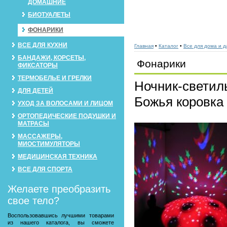
ДОМАШНИЕ
БИОТУАЛЕТЫ
ФОНАРИКИ
ВСЕ ДЛЯ КУХНИ
Главная
•
Каталог
•
Все для дома и д
БАНДАЖИ, КОРСЕТЫ,
Фонарики
ФИКСАТОРЫ
ТЕРМОБЕЛЬЕ И ГРЕЛКИ
Ночник-светил
ДЛЯ ДЕТЕЙ
Божья коровка
УХОД ЗА ВОЛОСАМИ И ЛИЦОМ
ОРТОПЕДИЧЕСКИЕ ПОДУШКИ И
МАТРАСЫ
МАССАЖЕРЫ,
МИОСТИМУЛЯТОРЫ
МЕДИЦИНСКАЯ ТЕХНИКА
ВСЕ ДЛЯ СПОРТА
Желаете преобразить
свое тело?
Воспользовавшись лучшими товарами
из нашего каталога, вы сможете