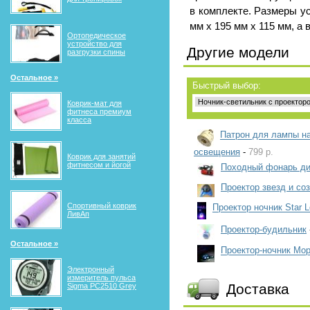
в комплекте. Размеры у
мм х 195 мм х 115 мм, а 
Ортопедическое
устройство для
Другие модели
разгрузки спины
Остальное »
Быстрый выбор:
Коврик-мат для
фитнеса премиум
класса
Патрон для лампы на
освещения
-
799 р.
Коврик для занятий
фитнесом и йогой
Походный фонарь ди
Проектор звезд и со
Спортивный коврик
Проектор ночник Star L
ЛивАп
Проектор-будильник
Остальное »
Проектор-ночник Мор
Электронный
измеритель пульса
Доставка
Sigma PC2510 Grey