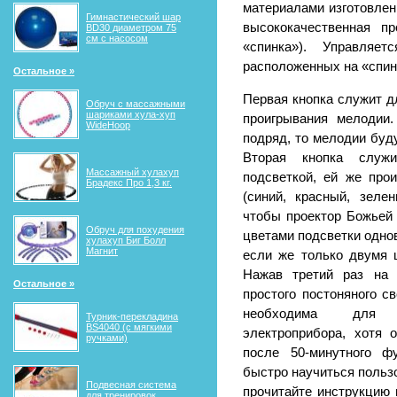
материалами изготовлен
Гимнастический шар
высококачественная пр
BD30 диаметром 75
см с насосом
«спинка»). Управляе
расположенных на «спин
Остальное »
Первая кнопка служит д
Обруч с массажными
шариками хула-хуп
проигрывания мелодии
WideHoop
подряд, то мелодии буд
Вторая кнопка служ
Массажный хулахуп
подсветкой, ей же про
Брадекс Про 1,3 кг.
(синий, красный, зеле
чтобы проектор Божьей 
Обруч для похудения
цветами подсветки одно
хулахуп Биг Болл
Магнит
если же только двумя 
Нажав третий раз на 
Остальное »
простого постоняного с
необходима для п
Турник-перекладина
BS4040 (с мягкими
электроприбора, хотя 
ручками)
после 50-минутного ф
быстро научиться польз
Подвесная система
прочитайте инструкцию 
для тренировок