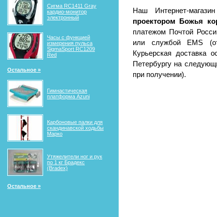
Сигма RС1411 Gray
Наш Интернет-магази
кардио-монитор
электронный
проектором Божья ко
платежом Почтой России
Часы с функцией
или службой EMS (от
измерения пульса
SigmaSport RC1209
Курьерская доставка о
Red
Петербургу на следующи
Остальное »
при получении).
Гимнастическая
платформа Azuni
Карбоновые палки для
скандинавской ходьбы
Марко
Утяжелители ног и рук
по 1 кг Брадекс
(Bradex)
Остальное »