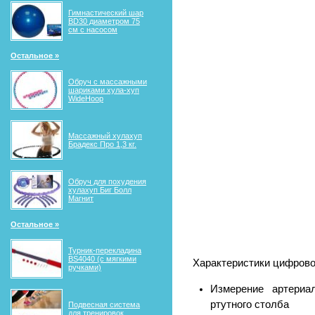
Гимнастический шар
BD30 диаметром 75
см с насосом
Остальное »
Обруч с массажными
шариками хула-хуп
WideHoop
Массажный хулахуп
Брадекс Про 1,3 кг.
Обруч для похудения
хулахуп Биг Болл
Магнит
Остальное »
Турник-перекладина
BS4040 (с мягкими
Характеристики цифрово
ручками)
Измерение артериа
ртутного столба
Подвесная система
для тренировок