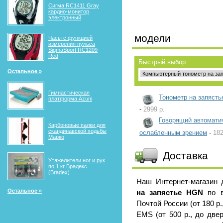
Сигма RС1411 Gray
кардио-монитор
электронный
модели
Часы с функцией
измерения пульса
SigmaSport RC1209
Red
Быстрый выбор:
Остальное »
Гимнастическая
Тонометр на запяст
платформа Azuni
-
2999 р.
Говорящий автоматич
Карбоновые палки для
скандинавской ходьбы
ослабленным зрением
-
182
Марко
Доставка
Утяжелители ног и рук
по 1 кг Брадекс
(Bradex)
Наш Интернет-магазин
Остальное »
на запястье HGN
по в
Почтой России (от 180 р
EMS (от 500 р., до две