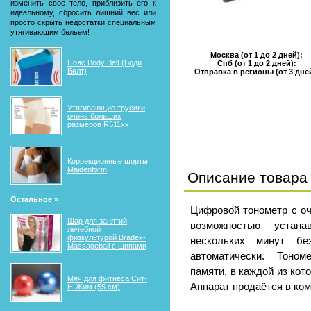
изменить свое тело, приблизить его к
идеальному, сбросить лишний вес или
просто скрыть недостатки специальным
утягивающим бельем!
Москва (от 1 до 2 дней):
Пояс Body Belt (Боди
Спб (от 1 до 2 дней):
Белт)
Отправка в регионы (от 3 дне
Утягивающие трусики
очень больших
размеров R511xx
Коррекционные шорты
Maidenform
Описание товара
Остальное »
Цифровой тонометр с оч
Шар для занятий
возможностью устан
лечебной
физкультурой Bradex-
нескольких минут без
Massageball с шипами
автоматически. Тоно
памяти, в каждой из кот
Мяч для фитнеса Сит-
Аппарат продаётся в ко
Н-Жим (55 см)