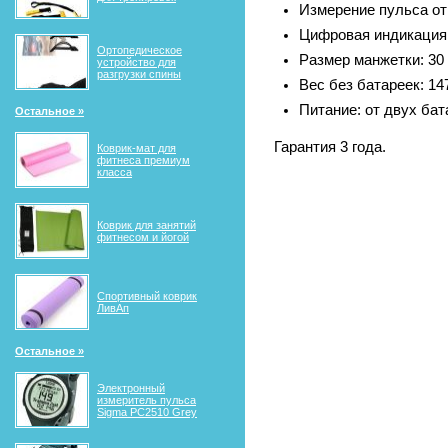
Измерение пульса от 
Цифровая индикация
Ортопедическое
Размер манжетки: 30 
устройство для
разгрузки спины
Вес без батареек: 14
Питание: от двух бат
Остальное »
Гарантия 3 года.
Коврик-мат для
фитнеса премиум
класса
Коврик для занятий
фитнесом и йогой
Спортивный коврик
ЛивАп
Остальное »
Электронный
измеритель пульса
Sigma PC2510 Grey