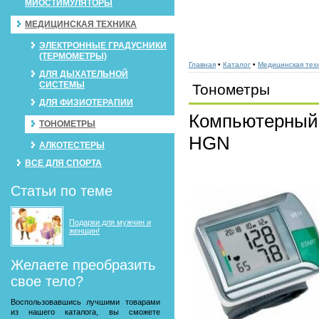
МИОСТИМУЛЯТОРЫ
МЕДИЦИНСКАЯ ТЕХНИКА
ЭЛЕКТРОННЫЕ ГРАДУСНИКИ
(ТЕРМОМЕТРЫ)
Главная
•
Каталог
•
Медицинская тех
ДЛЯ ДЫХАТЕЛЬНОЙ
СИСТЕМЫ
Тонометры
ДЛЯ ФИЗИОТЕРАПИИ
Компьютерный 
ТОНОМЕТРЫ
HGN
АЛКОТЕСТЕРЫ
ВСЕ ДЛЯ СПОРТА
Статьи по теме
Подарки для мужчин и
женщин!
Желаете преобразить
свое тело?
Воспользовавшись лучшими товарами
из нашего каталога, вы сможете