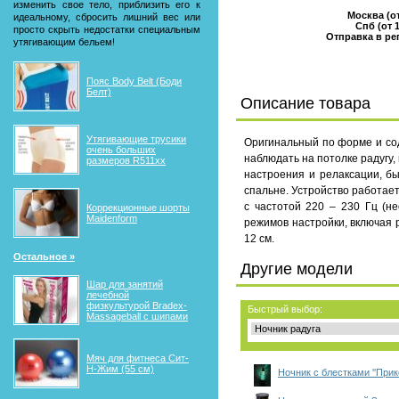
изменить свое тело, приблизить его к
Москва (от
идеальному, сбросить лишний вес или
Спб (от 1
просто скрыть недостатки специальным
Отправка в рег
утягивающим бельем!
Пояс Body Belt (Боди
Белт)
Описание товара
Утягивающие трусики
Оригинальный по форме и сод
очень больших
наблюдать на потолке радугу
размеров R511xx
настроения и релаксации, бы
спальне. Устройство работает
с частотой 220 – 230 Гц (н
Коррекционные шорты
Maidenform
режимов настройки, включая 
12 см.
Остальное »
Другие модели
Шар для занятий
лечебной
физкультурой Bradex-
Быстрый выбор:
Massageball с шипами
Мяч для фитнеса Сит-
Н-Жим (55 см)
Ночник с блестками ''Прик