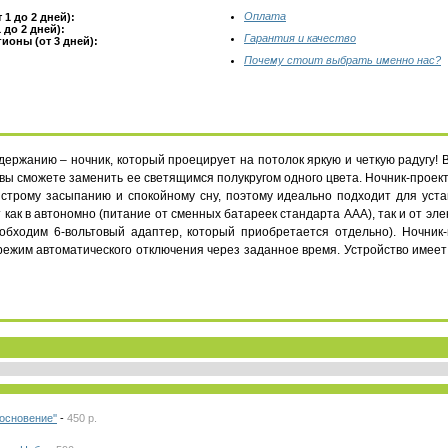
Оплата
 1 до 2 дней):
 до 2 дней):
Гарантия и качество
ионы (от 3 дней):
Почему стоит выбрать именно нас?
ержанию – ночник, который проецирует на потолок яркую и четкую радугу! В
, вы сможете заменить ее светящимся полукругом одного цвета. Ночник-проек
строму засыпанию и спокойному сну, поэтому идеально подходит для уста
 как в автономно (питание от сменных батареек стандарта ААА), так и от эл
еобходим 6-вольтовый адаптер, который приобретается отдельно). Ночник-
режим автоматического отключения через заданное время. Устройство имеет г
основение''
-
450 р.