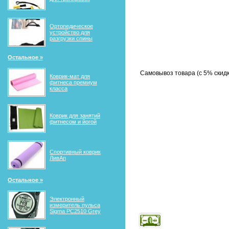
Ортопедическое
устройство для
разгрузки спины
Остальное »
Самовывоз товара (с 5% скидкой
Коврик-мат для
фитнеса премиум
класса
Коврик для занятий
фитнесом и йогой
Спортивный коврик
ЛивАп
Остальное »
Электронный
измеритель пульса
Sigma PC2510 Grey