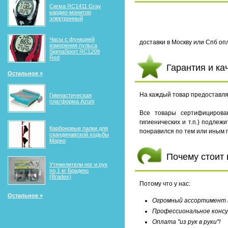
Сигма RС1411 Gray
кардио-монитор
электронный
Часы с функцией
доставки в Москву или Спб опл
измерения пульса
SigmaSport RC1209
Red
Гарантия и ка
Остальное »
На каждый товар предоставляе
Гимнастическая
платформа Azuni
Все товары сертифицирова
гигиенических и т.п.) подле
Карбоновые палки для
понравился по тем или иным 
скандинавской ходьбы
Марко
Почему стоит
Утяжелители ног и рук
по 1 кг Брадекс
(Bradex)
Потому что у нас:
Остальное »
Огромный ассортимент т
Профессиональное консу
Оплата "из рук в руки"!