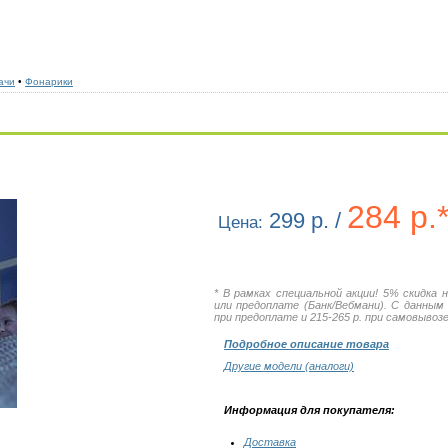
ачи
•
Фонарики
284 р.
299 р. /
Цена:
* В рамках специальной акции! 5% скидка 
или предоплате (Банк/Вебмани). С данным
при предоплате и 215-265 р. при самовывозе 
Подробное описание товара
Другие модели (аналоги)
Информация для покупателя:
Доставка