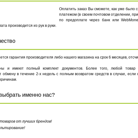
Оплатить заказ Вы сможете, как уже было
платежом (в своем почтовом отделении, при
по предоплате через банк или WebMoney
ата производится из рук в руки.
чество
тся гарантия производителя либо нашего магазина на срок 6 месяцев, отсчи
ны и имеют полный комплект документов. Более того, любой товар (
жит обмену в течение 2-х недель с полным возвратом средств в случае, если
причинам.
 выбрать именно нас?
оваров от лучших брендов!
льтирование!