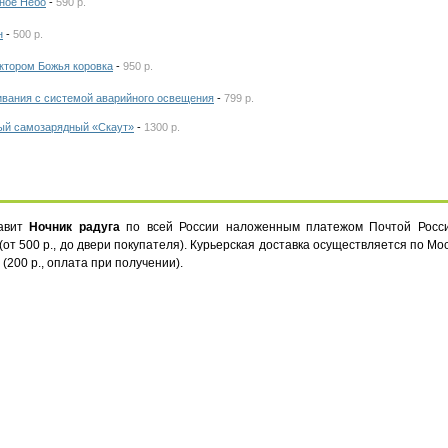
дное Небо
-
590 р.
н
-
500 р.
ктором Божья коровка
-
950 р.
ивания с системой аварийного освещения
-
799 р.
ый самозарядный «Скаут»
-
1300 р.
тавит
Ночник радуга
по всей России наложенным платежом Почтой России
от 500 р., до двери покупателя). Курьерская доставка осуществляется по Мо
(200 р., оплата при получении).