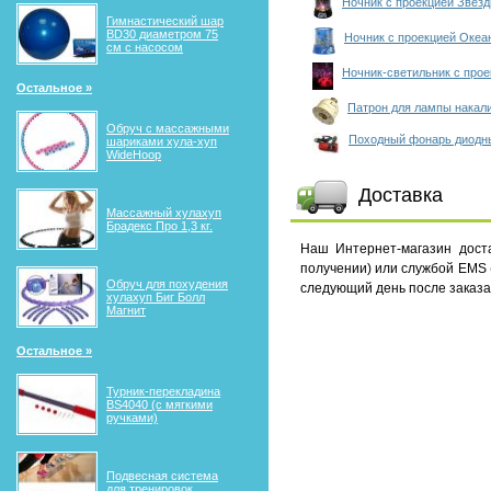
Ночник с проекцией Звез
Гимнастический шар
BD30 диаметром 75
Ночник с проекцией Океа
см с насосом
Ночник-светильник с прое
Остальное »
Патрон для лампы накал
Обруч с массажными
Походный фонарь диодн
шариками хула-хуп
WideHoop
Доставка
Массажный хулахуп
Брадекс Про 1,3 кг.
Наш Интернет-магазин дос
получении) или службой EMS (
Обруч для похудения
следующий день после заказа 
хулахуп Биг Болл
Магнит
Остальное »
Турник-перекладина
BS4040 (с мягкими
ручками)
Подвесная система
для тренировок