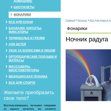
ДОМАШНИЕ
БИОТУАЛЕТЫ
ФОНАРИКИ
Главная
•
Каталог
•
Все для дома и д
ВСЕ ДЛЯ КУХНИ
Фонарики
БАНДАЖИ, КОРСЕТЫ,
ФИКСАТОРЫ
Ночник радуга
ТЕРМОБЕЛЬЕ И ГРЕЛКИ
ДЛЯ ДЕТЕЙ
УХОД ЗА ВОЛОСАМИ И ЛИЦОМ
ОРТОПЕДИЧЕСКИЕ ПОДУШКИ И
МАТРАСЫ
МАССАЖЕРЫ,
МИОСТИМУЛЯТОРЫ
МЕДИЦИНСКАЯ ТЕХНИКА
ВСЕ ДЛЯ СПОРТА
Желаете преобразить
свое тело?
Воспользовавшись лучшими товарами
из нашего каталога, вы сможете