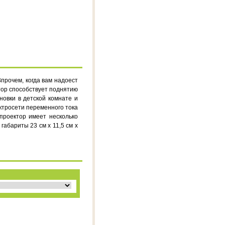
прочем, когда вам надоест
тор способствует поднятию
новки в детской комнате и
ектросети переменного тока
проектор имеет несколько
абариты 23 см х 11,5 см х