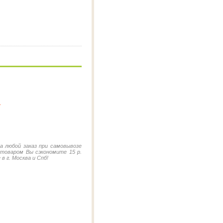
*
на любой заказ при самовывозе
 товаром Вы сэкономите 15 р.
в г. Москва и Спб!