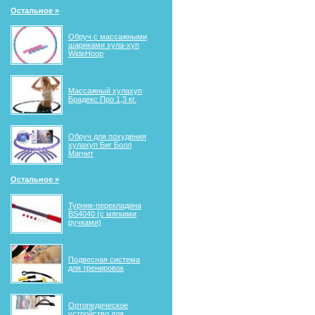
Остальное »
Обруч с массажными
шариками хула-хуп
WideHoop
Массажный хулахуп
Брадекс Про 1,3 кг.
Обруч для похудения
хулахуп Биг Болл
Магнит
Остальное »
Турник-перекладина
BS4040 (с мягкими
ручками)
Подвесная система
для тренировок
Ортопедическое
устройство для