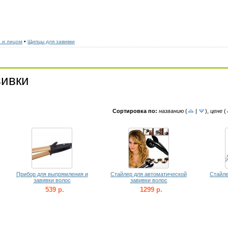
и и лицом
•
Щипцы для завивки
вивки
Сортировка по:
названию
(
|
)
,
цене
(
Прибор для выпрямления и
Стайлер для автоматической
Стайле
завивки волос
завивки волос
539 р.
1299 р.