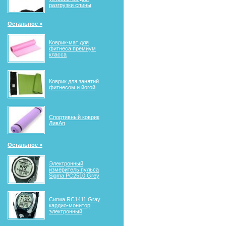
разгрузки спины
Остальное »
Коврик-мат для
фитнеса премиум
класса
Коврик для занятий
фитнесом и йогой
Спортивный коврик
ЛивАп
Остальное »
Электронный
измеритель пульса
Sigma PC2510 Grey
Сигма RС1411 Gray
кардио-монитор
электронный