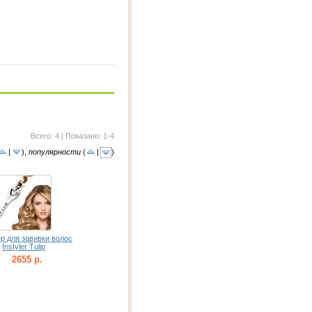
Всего: 4 | Показано: 1-4
|
)
,
популярности
(
|
)
р для завивки волос
Instyler Tulip
2655 р.