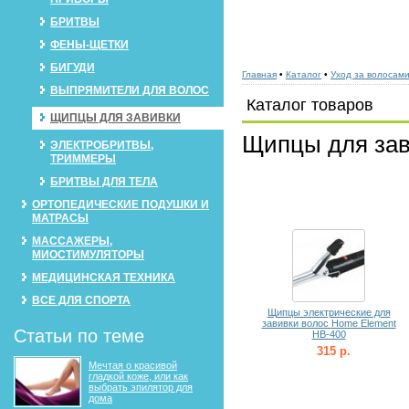
БРИТВЫ
ФЕНЫ-ЩЕТКИ
БИГУДИ
Главная
•
Каталог
•
Уход за волосам
ВЫПРЯМИТЕЛИ ДЛЯ ВОЛОС
Каталог товаров
ЩИПЦЫ ДЛЯ ЗАВИВКИ
Щипцы для за
ЭЛЕКТРОБРИТВЫ,
ТРИММЕРЫ
БРИТВЫ ДЛЯ ТЕЛА
ОРТОПЕДИЧЕСКИЕ ПОДУШКИ И
МАТРАСЫ
МАССАЖЕРЫ,
МИОСТИМУЛЯТОРЫ
МЕДИЦИНСКАЯ ТЕХНИКА
ВСЕ ДЛЯ СПОРТА
Щипцы электрические для
завивки волос Home Element
Статьи по теме
HB-400
315 р.
Мечтая о красивой
гладкой коже, или как
выбрать эпилятор для
дома