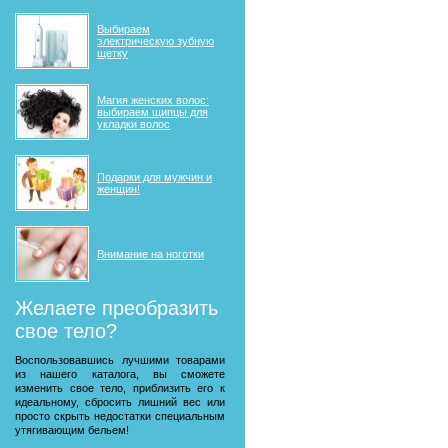
Выбираем
электрическую зубную
щетку
Магия женских волос:
выбираем щипцы для
укладки волос
Подарки для мужчин и
женщин!
Внимание на ноготки
Желаете преобразить
свое тело?
Воспользовавшись лучшими товарами
из нашего каталога, вы сможете
изменить свое тело, приблизить его к
идеальному, сбросить лишний вес или
просто скрыть недостатки специальным
утягивающим бельем!