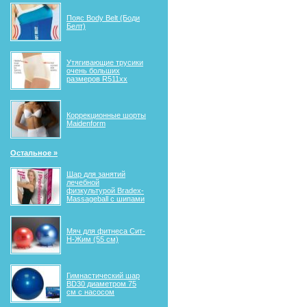
Пояс Body Belt (Боди
Белт)
Утягивающие трусики
очень больших
размеров R511xx
Коррекционные шорты
Maidenform
Остальное »
Шар для занятий
лечебной
физкультурой Bradex-
Massageball с шипами
Мяч для фитнеса Сит-
Н-Жим (55 см)
Гимнастический шар
BD30 диаметром 75
см с насосом